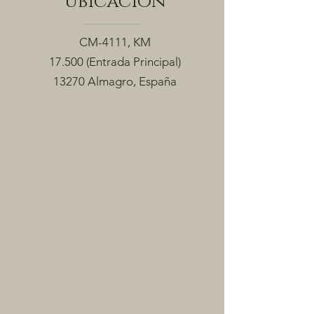
ubicación
CM-4111, KM
17.500
(Entrada Principal)
13270 Almagro, España