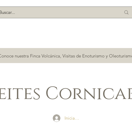
Conoce nuestra Finca Volcánica, Visitas de Enoturismo y Oleoturism
eites Cornica
Iniciar sesión