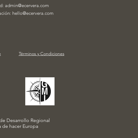
ad:
admin@ecervera.com
mación:
hello@ecervera.com
e
Términos y Condiciones
e Desarrollo Regional
 de hacer Europa