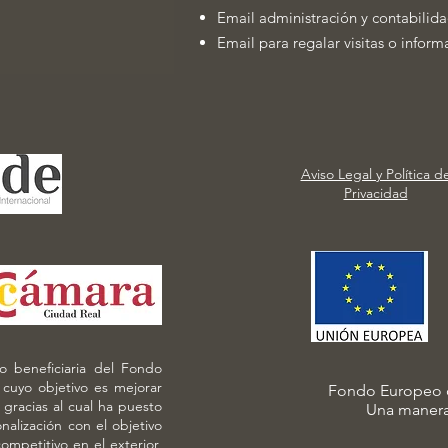
Email administración y contabilid
Email para regalar visitas o infor
Aviso Legal y Política d
Privacidad
 beneficiaria del Fondo
 cuyo objetivo es mejorar
Fondo Europeo d
 gracias al cual ha puesto
Una manera
alización con el objetivo
mpetitivo en el exterior,