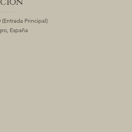
ación
0
(Entrada Principal)
ro, España