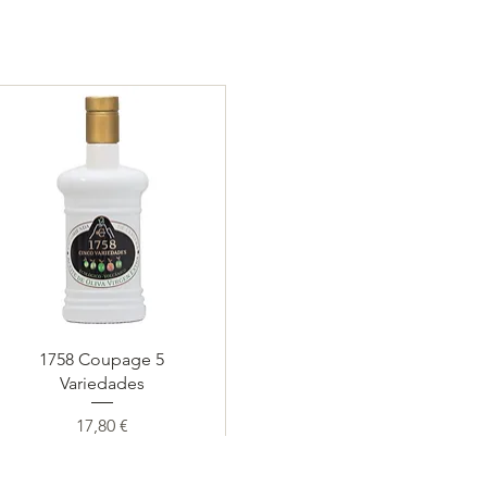
Vista rápida
1758 Coupage 5
Variedades
Precio
17,80 €