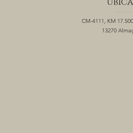
ubic
CM-4111, KM 17.50
13270 Almag