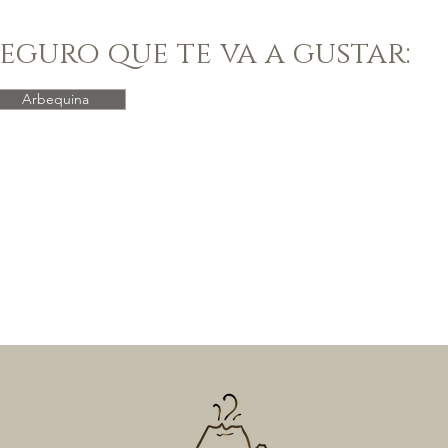
Seguro que te va a gustar:
Picual
Arbequina