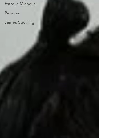
Estrella Michelin
Retama
James Suckling