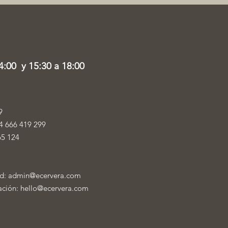
4:00 y 15:30 a 18:00
9
4 666 419 299
65 124
ad:
admin@ecervera.com
mación:
hello@ecervera.com