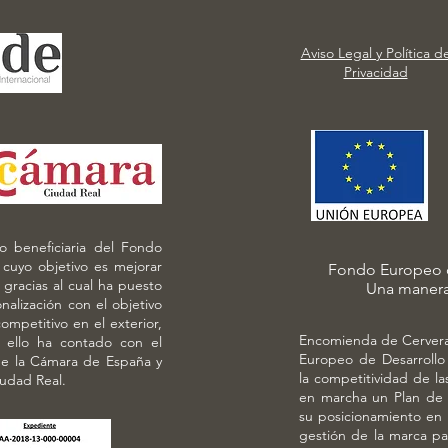
Aviso Legal y Política d
Privacidad
 beneficiaria del Fondo
 cuyo objetivo es mejorar
Fondo Europeo d
 gracias al cual ha puesto
Una manera
alización con el objetivo
mpetitivo en el exterior,
Encomienda de Cervera,
a ello ha contado con el
Europeo de Desarrollo 
e la Cámara de España y
la competitividad de la
udad Real.
en marcha un Plan de 
su posicionamiento en 
gestión de la marca par