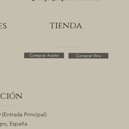
tienda
es
Comprar Aceite
Comprar Vino
ación
0
(Entrada Principal)
ro, España