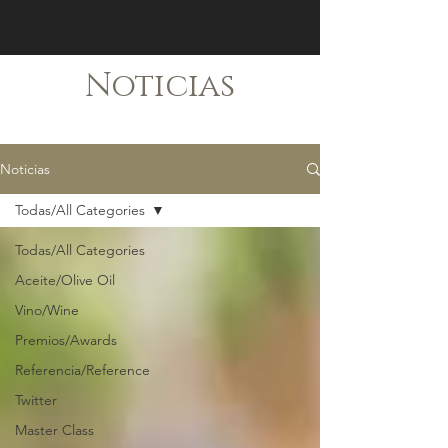
Noticias
Noticias
Todas/All Categories
Todas/All Categories
Aceite/Olive Oil
Vino/Wine
Premios/Awards
Referencia/Reference
Twitter
Master Class