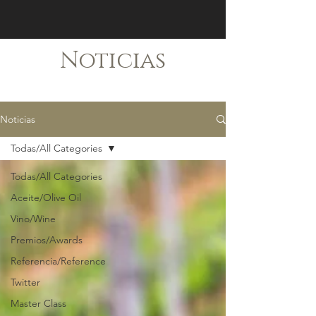
Noticias
Noticias
Todas/All Categories
Todas/All Categories
Aceite/Olive Oil
Vino/Wine
Premios/Awards
Referencia/Reference
Twitter
Master Class