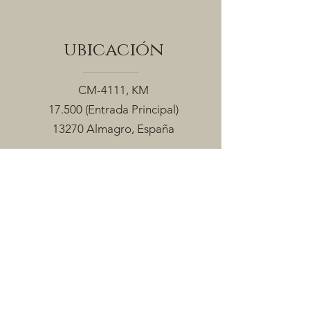
ubicación
CM-4111, KM
17.500
(Entrada Principal)
13270 Almagro, España