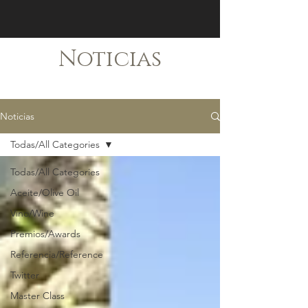
Noticias
Noticias
Todas/All Categories
Todas/All Categories
Aceite/Olive Oil
Vino/Wine
Premios/Awards
Referencia/Reference
Twitter
Master Class