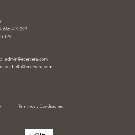
9
4 666 419 299
65 124
ad:
admin@ecervera.com
mación:
hello@ecervera.com
e
Términos y Condiciones