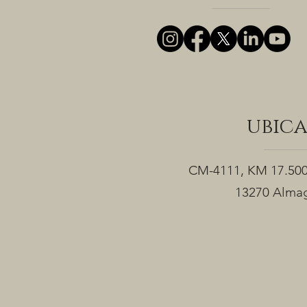
ubic
CM-4111, KM 17.50
13270 Almag