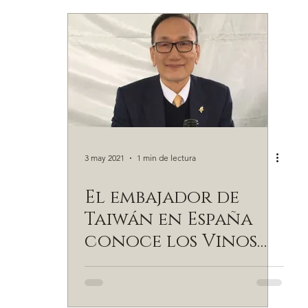
in
Retama
James Suckling
3 may 2021
1 min de lectura
El embajador de
Taiwán en España
conoce los Vinos
de Encomienda de
Cervera