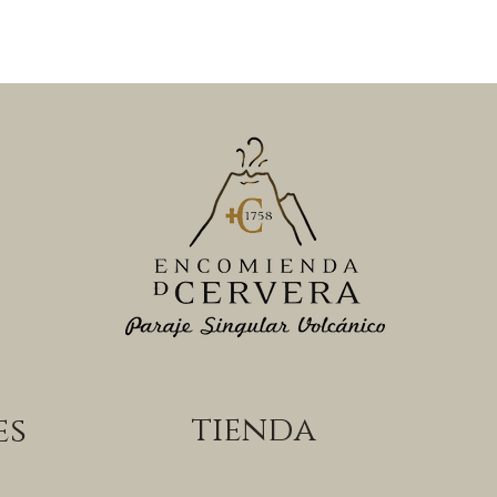
tienda
es