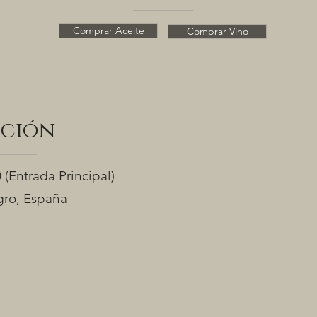
Comprar Aceite
Comprar Vino
ación
0
(Entrada Principal)
ro, España