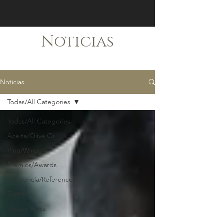
Noticias
Noticias
Todas/All Categories
Todas/All Categories
Aceite/Olive Oil
Vino/Wine
Premios/Awards
Referencia/Reference
Twitter
Master Class