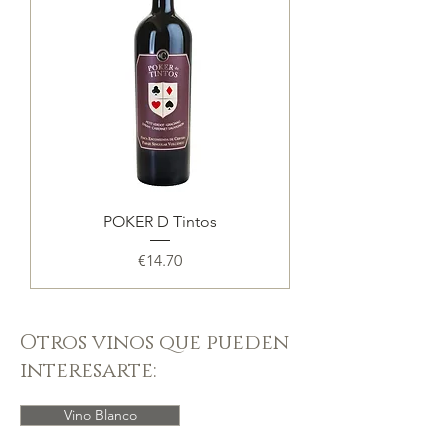
POKER D Tintos
Price
€14.70
Otros vinos que pueden
interesarte:
Vino Blanco