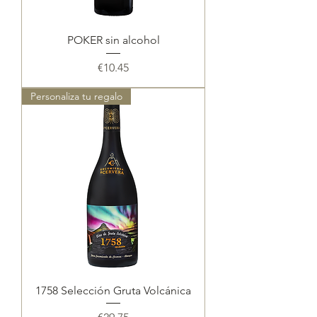
POKER sin alcohol
Price
€10.45
Personaliza tu regalo
1758 Selección Gruta Volcánica
Price