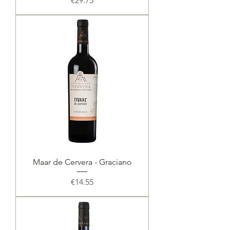
€29.75
Maar de Cervera - Graciano
Price
€14.55