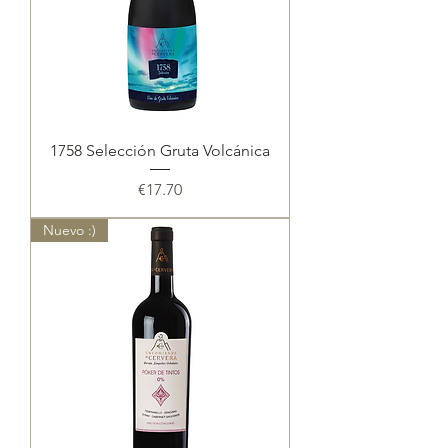
1758 Selección Gruta Volcánica
Price
€17.70
Nuevo :)