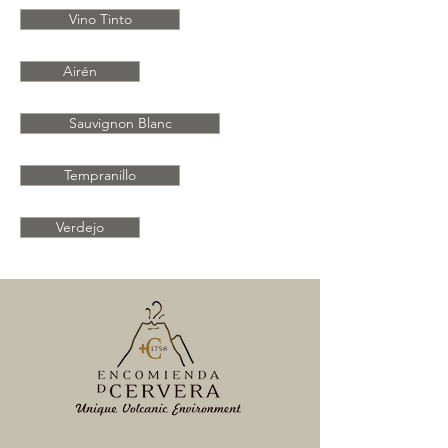
Vino Tinto
Airén
Sauvignon Blanc
Tempranillo
Verdejo