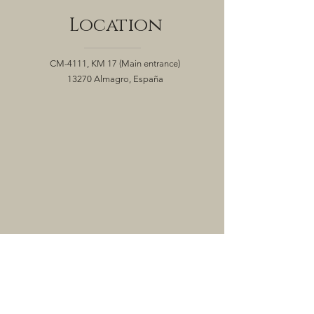
Location
CM-4111, KM 17
(Main entrance)
13270 Almagro, España