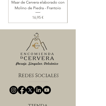
Maar de Cervera elaborado con
Lote 'Corazón del
Molino de Piedra - Frantoio
Precio
16,95 €
Redes Sociales
tienda