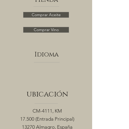
Comprar Aceite
Comprar Vino
Idioma
ubicación
CM-4111, KM
17.500
(Entrada Principal)
13270 Almagro, España