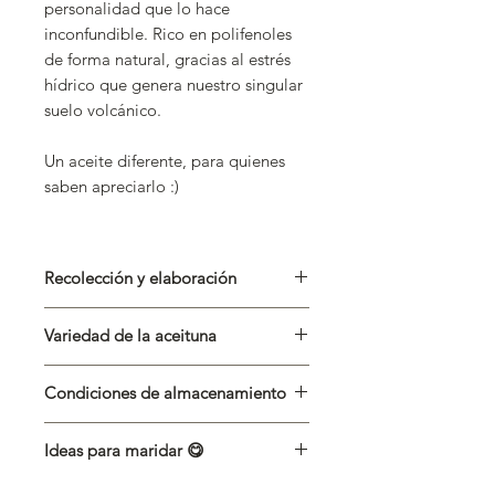
personalidad que lo hace
inconfundible. Rico en polifenoles
de forma natural, gracias al estrés
hídrico que genera nuestro singular
suelo volcánico.
Un aceite diferente, para quienes
saben apreciarlo :)
Recolección y elaboración
Obtenido de la
extracción en FRÍO
Variedad de la aceituna
directamente de las mejores
aceitunas seleccionadas, dentro de
Frantoio
las
24 horas
siguientes a su
Condiciones de almacenamiento
recolección. Dicha recolección ha
Mantener en un lugar fresco, seco y
tenido lugar al final de la temporada.
Ideas para maridar 😋
alejado de la luz solar directa.
Perfecto para carpaccios, pescados al