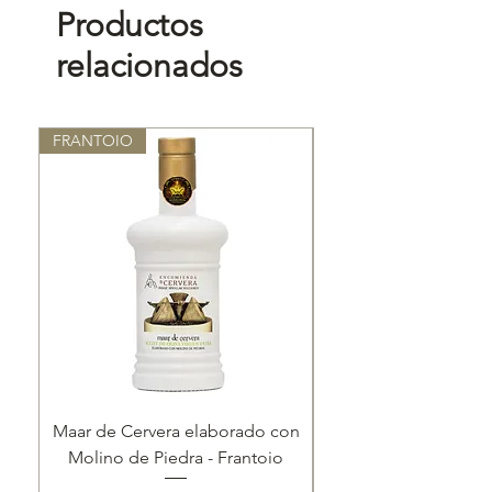
Productos
de origen volcánico.
largo que rememora toda la
carga frutal y floral, e invita a
relacionados
Alcohol
14% vol
repetir trago.
FRANTOIO
Nuevo ✨
Maar de Cervera elaborado con
Lote 'Corazón del
Molino de Piedra - Frantoio