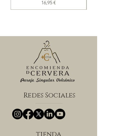
Precio
16,95 €
Redes Sociales
tienda