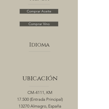
Comprar Aceite
Comprar Vino
Idioma
ubicación
CM-4111, KM
17.500
(Entrada Principal)
13270 Almagro, España