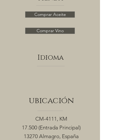
Comprar Aceite
Comprar Vino
Idioma
ubicación
CM-4111, KM
17.500
(Entrada Principal)
13270 Almagro, España