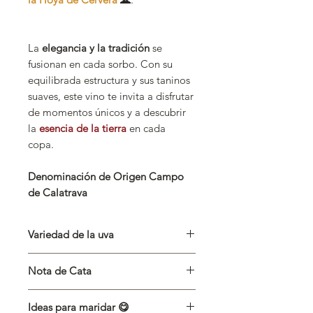
La
elegancia y la tradición
se
fusionan en cada sorbo. Con su
equilibrada estructura y sus taninos
suaves, este vino te invita a disfrutar
de momentos únicos y a descubrir
la
esencia de la tierra
en cada
copa.
Denominación de Origen Campo
de Calatrava
Variedad de la uva
Tempranillo 100%
Nota de Cata
Las notas más importantes de
Ideas para maridar 😋