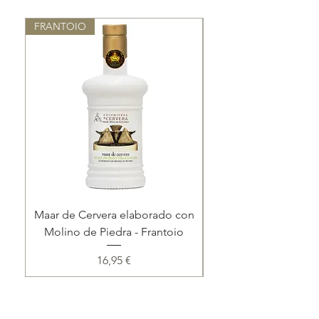
Medalla de Oro.
FRANTOIO
Nuevo ✨
Maar de Cervera elaborado con
Lote 'Corazón del
Molino de Piedra - Frantoio
Precio
16,95 €