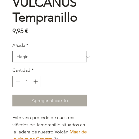
VULCANUS
Tempranillo
Precio
9,95 €
Añada
*
Cantidad
*
Agregar al carrito
Este vino procede de nuestros
viñedos de Tempranillo situados en
la ladera de nuestro Volcán
Maar de
la Hoya de Cervera
🌋.