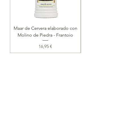
Maar de Cervera elaborado con
Lote 'Corazón del
Molino de Piedra - Frantoio
Precio
16,95 €