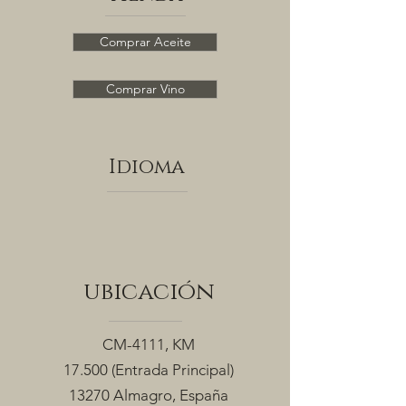
Comprar Aceite
Comprar Vino
Idioma
ubicación
CM-4111, KM
17.500
(Entrada Principal)
13270 Almagro, España